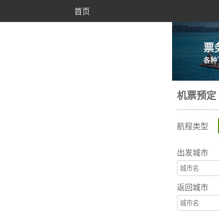
首页
票
各种
机票预定
航程类型
出发城市
返回城市